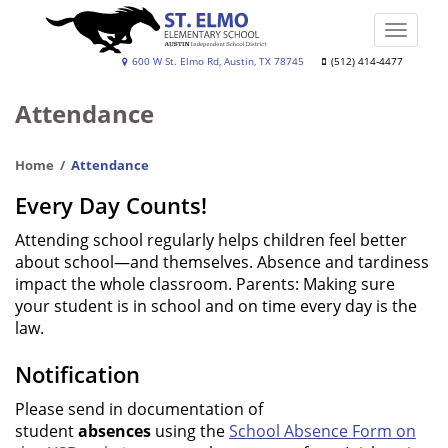
Skip
to
Toggle
main
naviga
St.
600 W St. Elmo Rd, Austin, TX 78745
(512) 414-4477
content
Elmo
Attendance
Elementary
School
Home
Attendance
Every Day Counts!
Attending school regularly helps children feel better
about school—and themselves. Absence and tardiness
impact the whole classroom. Parents: Making sure
your student is in school and on time every day is the
law.
Notification
Please send in documentation of
student
absences
using the
School Absence Form on