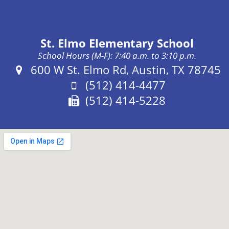
St. Elmo Elementary School
School Hours (M-F): 7:40 a.m. to 3:10 p.m.
Address:
600 W St. Elmo Rd, Austin, TX 78745
Phone:
(512) 414-4477
Fax:
(512) 414-5228